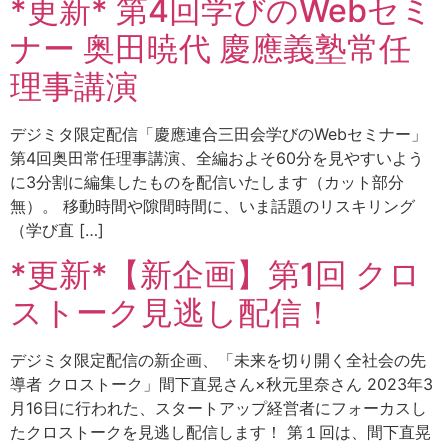
*更新* 第4回学びのWebセミ
ナー 奥田暁代 慶應義塾常任
理事講演
デジミタ限定配信「慶應連合三田会学びのWebセミナー」
第4回奥田常任理事講演、全編およそ60分を見やすいよう
に3分割に編集したものを配信いたします（カット部分
無）。 移動時間や隙間時間に、いま話題のリスキリング
（学び直 […]
*更新*【新企画】第1回 クロ
ストーク見逃し配信！
デジミタ限定配信の新企画、「未来を切り開く全社会の先
導者 クロストーク」間下直晃さん×秋元里奈さん 2023年3
月16日に行われた、スタートアップ経営者にフォーカスし
たクロストークを見逃し配信します！ 第１回は、間下直晃