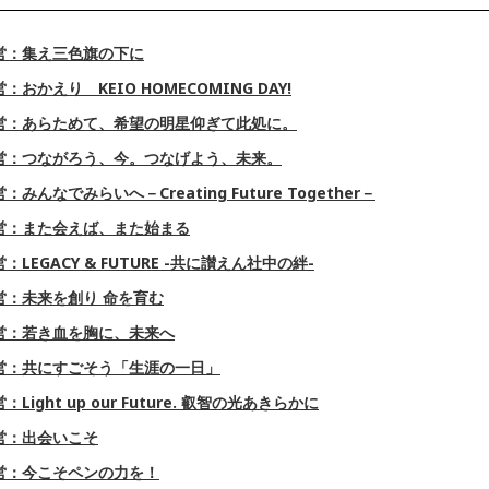
営：集え三色旗の下に
おかえり KEIO HOMECOMING DAY!
営：あらためて、希望の明星仰ぎて此処に。
営：つながろう、今。つなげよう、未来。
みんなでみらいへ－Creating Future Together－
営：また会えば、また始まる
LEGACY & FUTURE -共に讃えん社中の絆-
営：未来を創り 命を育む
営：若き血を胸に、未来へ
営：共にすごそう「生涯の一日」
Light up our Future. 叡智の光あきらかに
営：出会いこそ
営：今こそペンの力を！