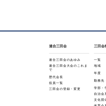
連合三田会
三田会
連合三田会のあゆみ
一覧
連合三田会大会のこれま
地域
で
年度
歴代会長
勤務先
役員一覧
学部・
三田会の登録・変更
自治会
文化団
体育会