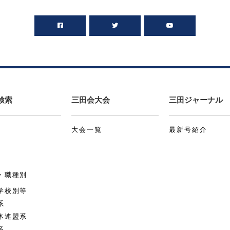
検索
三田会大会
三田ジャーナル
大会一覧
最新号紹介
・職種別
学校別等
系
体連盟系
系