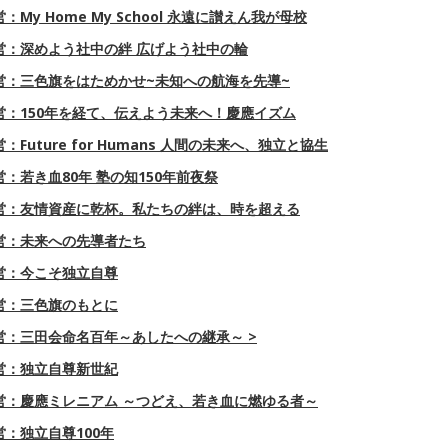
My Home My School 永遠に讃えん我が母校
営：深めよう社中の絆 広げよう社中の輪
営：三色旗をはためかせ~未知への航海を先導~
営：150年を経て、伝えよう未来へ！慶應イズム
Future for Humans 人間の未来へ、独立と協生
：若き血80年 塾の知150年前夜祭
営：友情資産に乾杯。私たちの絆は、時を超える
営：未来への先導者たち
営：今こそ独立自尊
営：三色旗のもとに
営：三田会命名百年～あしたへの継承～ >
営：独立自尊新世紀
営：慶應ミレニアム ～つどえ、若き血に燃ゆる者～
：独立自尊100年