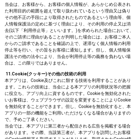
当会は、お客様から、お客様の個人情報が、あらかじめ公表され
た利用目的の範囲を超えて取り扱われているという理由又は偽り
その他不正の手段により取得されたものであるという理由等、個
人情報保護法の定めに基づく理由により、その利用の停止又は消
去(以下「利用停止等」といいます。)を求められた場合において、
そのご請求に理由があることが判明した場合には、お客様ご本人
からのご請求であることを確認の上で、遅滞なく個人情報の利用
停止等を行い、その旨をお客様に通知します。但し、個人情報保
護法その他の法令により、当会が利用停止等の義務を負わない場
合は、この限りではありません。
11.Cookie(クッキー)その他の技術の利用
本アプリは、Cookie及びこれに類する技術を利用することがあり
ます。これらの技術は、当会による本アプリの利用状況等の把握
に役立ち、アプリ向上に資するものです。Cookieを無効化された
いお客様は、ウェブブラウザの設定を変更することによりCookie
を無効化することができます。但し、Cookieを無効化すると、本
アプリの一部の機能をご利用いただけなくなる場合がありますの
で、予めご了承ください。
当会では、本アプリに第三者から配信される広告を掲載する場合
があります。その際、当該第三者が、本アプリを訪問したお客様
のCookie情報等を取得することがあります。取得されたCookie情