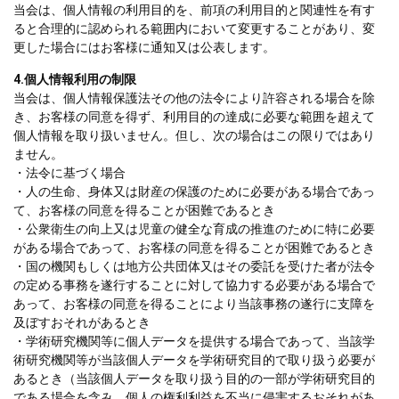
当会は、個人情報の利用目的を、前項の利用目的と関連性を有す
ると合理的に認められる範囲内において変更することがあり、変
更した場合にはお客様に通知又は公表します。
4.
個人情報利用の制限
当会は、個人情報保護法その他の法令により許容される場合を除
き、お客様の同意を得ず、利用目的の達成に必要な範囲を超えて
個人情報を取り扱いません。但し、次の場合はこの限りではあり
ません。
・法令に基づく場合
・人の生命、身体又は財産の保護のために必要がある場合であっ
て、お客様の同意を得ることが困難であるとき
・公衆衛生の向上又は児童の健全な育成の推進のために特に必要
がある場合であって、お客様の同意を得ることが困難であるとき
・国の機関もしくは地方公共団体又はその委託を受けた者が法令
の定める事務を遂行することに対して協力する必要がある場合で
あって、お客様の同意を得ることにより当該事務の遂行に支障を
及ぼすおそれがあるとき
・学術研究機関等に個人データを提供する場合であって、当該学
術研究機関等が当該個人データを学術研究目的で取り扱う必要が
あるとき（当該個人データを取り扱う目的の一部が学術研究目的
である場合を含み、個人の権利利益を不当に侵害するおそれがあ