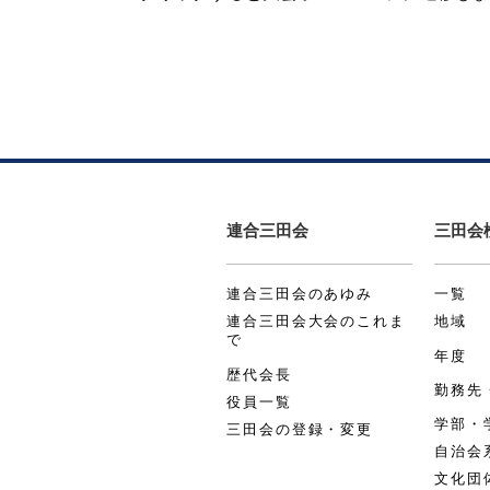
連合三田会
三田会
連合三田会のあゆみ
一覧
連合三田会大会のこれま
地域
で
年度
歴代会長
勤務先
役員一覧
学部・
三田会の登録・変更
自治会
文化団