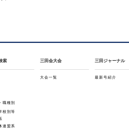
検索
三田会大会
三田ジャーナル
大会一覧
最新号紹介
・職種別
学校別等
系
体連盟系