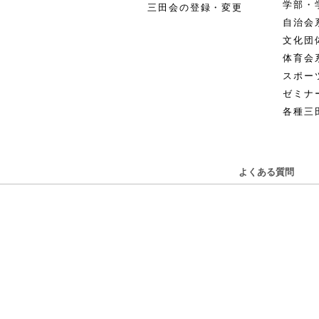
学部・
三田会の登録・変更
自治会
文化団
体育会
スポー
ゼミナ
各種三
よくある質問