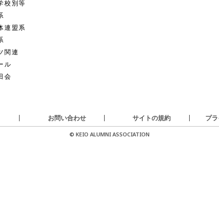
学校別等
系
体連盟系
系
ツ関連
ール
田会
お問い合わせ
サイトの規約
プラ
© KEIO ALUMNI ASSOCIATION